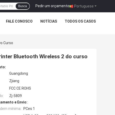
Pedir um orçamento
|
Portuguese
Busca
FALE CONOSCO
NOTÍCIAS
TODOS OS CASOS
Do Curso
inter Bluetooth Wireless 2 do curso
uto:
Guangdong
Zjiang
FCC CE ROHS
o:
Zj-5809
amento e Envio:
rdem mínima:
PCes 1