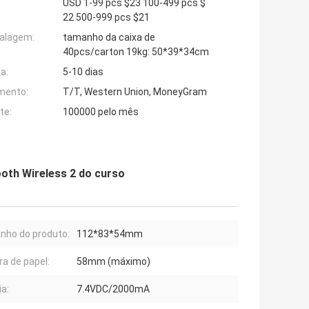
USD 1-99 pcs $23 100-499 pcs $
22 500-999 pcs $21
alagem:
tamanho da caixa de
40pcs/carton 19kg: 50*39*34cm
a:
5-10 dias
mento:
T/T, Western Union, MoneyGram
te:
100000 pelo mês
ooth Wireless 2 do curso
ho do produto:
112*83*54mm
ra de papel:
58mm (máximo)
ia:
7.4VDC/2000mA