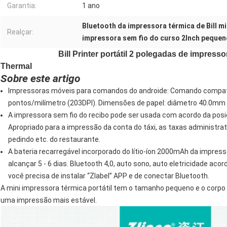
Garantia:
1 ano
Bluetooth da impressora térmica de Bill mi
Realçar:
impressora sem fio do curso 2Inch pequen
Bill Printer portátil 2 polegadas de impres
Thermal
Sobre este artigo
Impressoras móveis para comandos do androide: Comando compatív
pontos/milímetro (203DPI). Dimensões de papel: diâmetro 40.0mm 
A impressora sem fio do recibo pode ser usada com acordo da posiç
Apropriado para a impressão da conta do táxi, as taxas administr
pedindo etc. do restaurante.
A bateria recarregável incorporado do lítio-íon 2000mAh da impres
alcançar 5 - 6 dias. Bluetooth 4,0, auto sono, auto eletricidade aco
você precisa de instalar “Zlabel” APP e de conectar Bluetooth.
A mini impressora térmica portátil tem o tamanho pequeno e o corp
uma impressão mais estável.