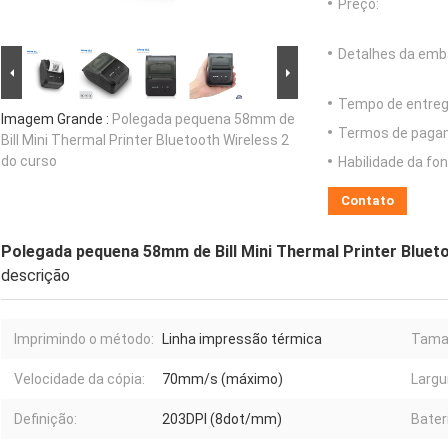
Preço:
Detalhes da emb
Tempo de entreg
Imagem Grande :
Polegada pequena 58mm de
Termos de paga
Bill Mini Thermal Printer Bluetooth Wireless 2
do curso
Habilidade da fon
Contato
Polegada pequena 58mm de Bill Mini Thermal Printer Bluet
descrição
Imprimindo o método:
Linha impressão térmica
Taman
Velocidade da cópia:
70mm/s (máximo)
Largu
Definição:
203DPI (8dot/mm)
Bater