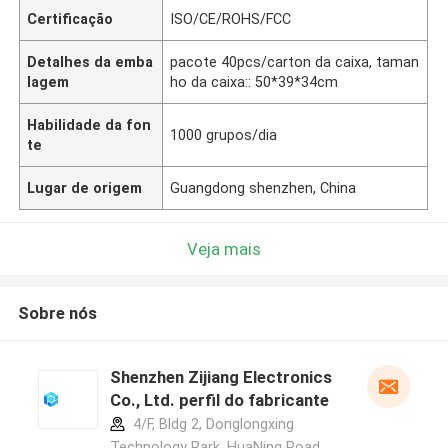
Certificação
ISO/CE/ROHS/FCC
Detalhes da emba
pacote 40pcs/carton da caixa, taman
lagem
ho da caixa:: 50*39*34cm
Habilidade da fon
1000 grupos/dia
te
Lugar de origem
Guangdong shenzhen, China
Veja mais
Sobre nós
Shenzhen Zijiang Electronics
Co., Ltd. perfil do fabricante
4/F, Bldg 2, Donglongxing
Technology Park, HuaNing Road,