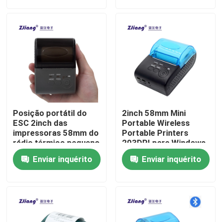
Fábrica
Controle de Qualidade
Fale Conosco
Posição portátil do
2inch 58mm Mini
notícias
ESC 2inch das
Portable Wireless
impressoras 58mm do
Portable Printers
rádio térmico pequeno
203DPI para Windows
Linux
Todos os casos
Enviar inquérito
Enviar inquérito
Impressoras térmicas da posição
impressora do recibo de 58mm