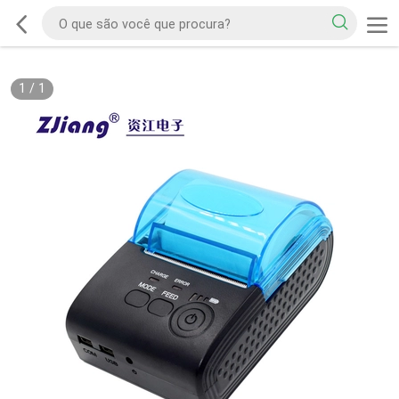
1
/
1