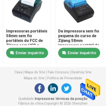
impressora do recibo de 80mm
impressora térmica portátil de 58mm mini
Impressoras portáteis
Da impressora sem fio
58mm sem fio
pequena do curso de
portáteis do FCC de
Zijiang 58mm
Mini impressora térmica portátil de 80 mm
Zijiang com USB e
impressora portátil do
Bluetooth
IOS Wifi de Android
Enviar inquérito
Enviar inquérito
Impressora térmica de Bluetooth 58mm
Impressora térmica de Bluetooth 80mm
Casa
Mapa do Site
Fale Conosco
Desktop Site
Mapa do Site
Política de Privacidade
Impressora da etiqueta de 3 polegadas
Qualidade
Impressoras térmicas da posição
Impressora da etiqueta de 4 polegadas
Fábrica da china.Copyright © 2026 Shenzhen