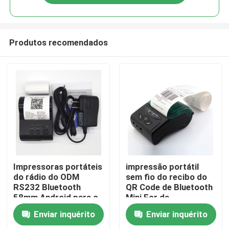
Produtos recomendados
Casa
Impressoras portáteis
impressão portátil
do rádio do ODM
sem fio do recibo do
RS232 Bluetooth
QR Code de Bluetooth
Produtos
58mm Android para o
Mini For da
telefone celular
impressora térmica
Enviar inquérito
Enviar inquérito
das impressoras de
Quem Somos
58mm