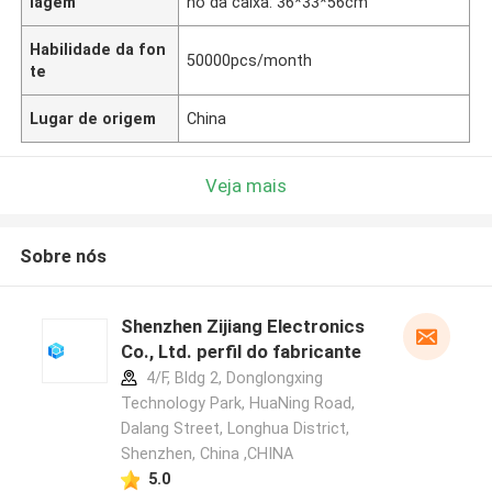
lagem
ho da caixa: 36*33*56cm
Habilidade da fon
50000pcs/month
te
Lugar de origem
China
Veja mais
Sobre nós
Shenzhen Zijiang Electronics
Co., Ltd. perfil do fabricante
4/F, Bldg 2, Donglongxing
Technology Park, HuaNing Road,
Dalang Street, Longhua District,
Shenzhen, China ,CHINA
5.0