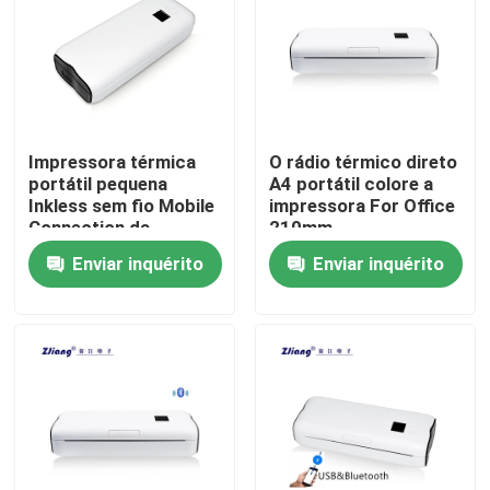
Fábrica
Controle de Qualidade
Impressora térmica
O rádio térmico direto
portátil pequena
A4 portátil colore a
Fale Conosco
Inkless sem fio Mobile
impressora For Office
Connection da
210mm
impressora A4
Enviar inquérito
Enviar inquérito
notícias
Todos os casos
Impressoras térmicas da posição
impressora do recibo de 58mm