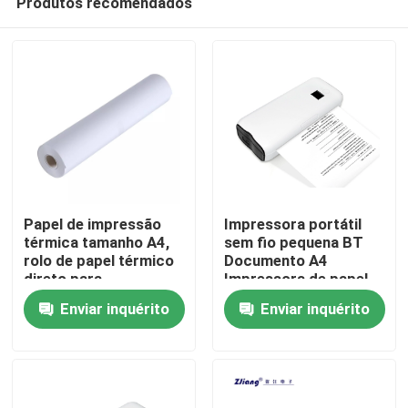
Produtos recomendados
Papel de impressão
Impressora portátil
térmica tamanho A4,
sem fio pequena BT
rolo de papel térmico
Documento A4
direto para
Impressora de papel
Casa
impressora A4
210 mm
Enviar inquérito
Enviar inquérito
Produtos
Quem Somos