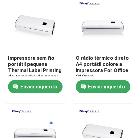
Fábrica
Controle de Qualidade
Fale Conosco
Impressora sem fio
O rádio térmico direto
portátil pequena
A4 portátil colore a
Thermal Label Printing
impressora For Office
notícias
do tamanho do papel
210mm
A4 para o escritório
Enviar inquérito
Enviar inquérito
domiciliário
Todos os casos
Impressoras térmicas da posição
impressora do recibo de 58mm