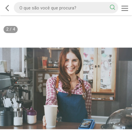
2
/
4