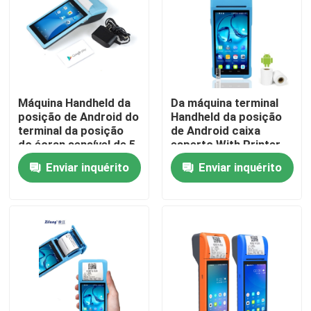
Fábrica
Controle de Qualidade
Máquina Handheld da
Da máquina terminal
posição de Android do
Handheld da posição
Fale Conosco
terminal da posição
de Android caixa
do écran sensível de 5
esperto With Printer
polegadas
Enviar inquérito
Enviar inquérito
notícias
Todos os casos
Impressoras térmicas da posição
impressora do recibo de 58mm