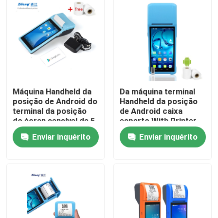
Fábrica
Controle de Qualidade
Fale Conosco
Máquina Handheld da
Da máquina terminal
posição de Android do
Handheld da posição
terminal da posição
de Android caixa
notícias
do écran sensível de 5
esperto With Printer
polegadas
Enviar inquérito
Enviar inquérito
Todos os casos
Impressoras térmicas da posição
impressora do recibo de 58mm