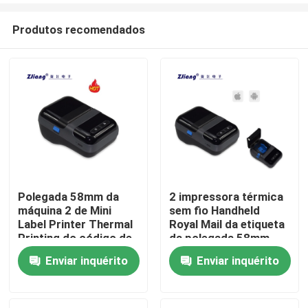
Produtos recomendados
Polegada 58mm da
2 impressora térmica
máquina 2 de Mini
sem fio Handheld
Casa
Label Printer Thermal
Royal Mail da etiqueta
Printing do código de
da polegada 58mm
barras do ODM
Bluetooth
Enviar inquérito
Enviar inquérito
Produtos
Quem Somos