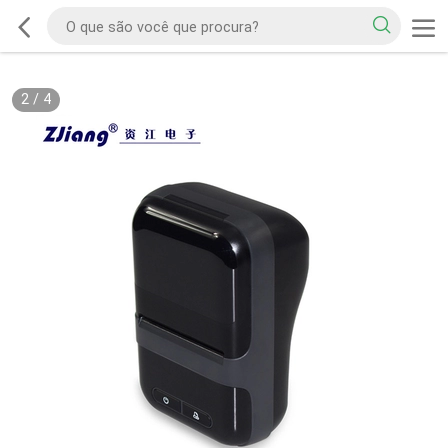
2
/
4