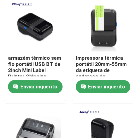
Fábrica
Controle de Qualidade
Fale Conosco
armazém térmico sem
Impressora térmica
fio portátil USB BT de
portátil 20mm-55mm
2inch Mini Label
da etiqueta de
notícias
Printer Shipping
endereço de
Exrpress
Bluetooth
Enviar inquérito
Enviar inquérito
Todos os casos
Impressoras térmicas da posição
impressora do recibo de 58mm